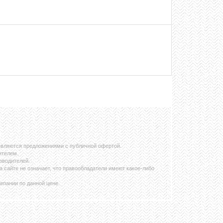
 являются предложениями с публичной офертой.
ителем.
зводителей.
сайте не означает, что правообладатели имеют какое-либо
мпании по данной цене.