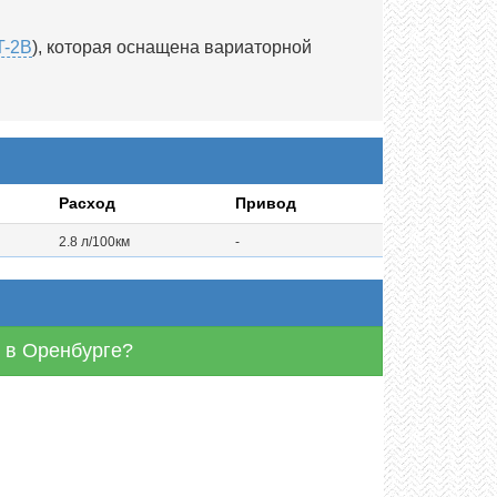
T-2B
), которая оснащена вариаторной
Расход
Привод
2.8 л/100км
-
B в Оренбурге?