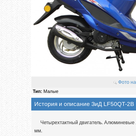
Фото на
Тип:
Малые
История и описание ЗиД LF50QT-2B
Четырехтактный двигатель. Алюминевые л
мм.