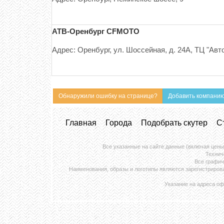
АТВ-Оренбург CFMOTO
Адрес: Оренбург, ул. Шоссейная, д. 24А, ТЦ "Авт
Обнаружили ошибку на странице?
Добавить компани
Главная
Города
Подобрать скутер
С
Все указанные на сайте данные (включая цены
Технич
Все графич
Наименования, образы и логотипы являются зарегистриров
Указание на адреса оф