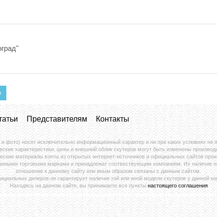
оград"
ю
татьи
Представителям
Контакты
 и фото) носят исключительно информационный характер и ни при каких условиях не
еские характеристики, цены и внешний облик скутеров могут быть изменены производ
еские материалы взяты из открытых интернет-источников и официальных сайтов прои
анными торговыми марками и принадлежат соотвествующим компаниям. Их наличие на 
отношение к данному сайту или иным образом связаны с данным сайтом.
ициальных дилеров не гарантирует наличия той или иной модели скутеров у данной ко
Находясь на данном сайте, вы принимаете все пункты
настоящего соглашения