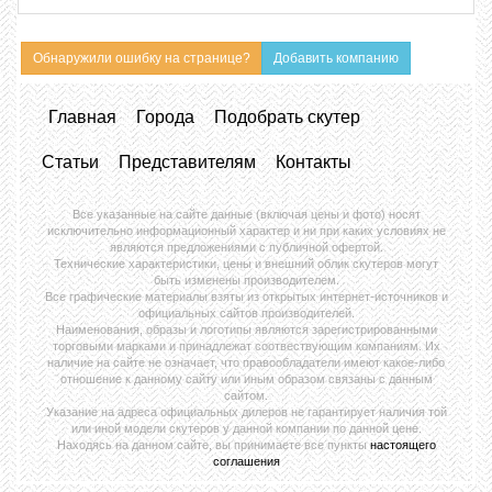
Обнаружили ошибку на странице?
Добавить компанию
Главная
Города
Подобрать скутер
Статьи
Представителям
Контакты
Все указанные на сайте данные (включая цены и фото) носят
исключительно информационный характер и ни при каких условиях не
являются предложениями с публичной офертой.
Технические характеристики, цены и внешний облик скутеров могут
быть изменены производителем.
Все графические материалы взяты из открытых интернет-источников и
официальных сайтов производителей.
Наименования, образы и логотипы являются зарегистрированными
торговыми марками и принадлежат соотвествующим компаниям. Их
наличие на сайте не означает, что правообладатели имеют какое-либо
отношение к данному сайту или иным образом связаны с данным
сайтом.
Указание на адреса официальных дилеров не гарантирует наличия той
или иной модели скутеров у данной компании по данной цене.
Находясь на данном сайте, вы принимаете все пункты
настоящего
соглашения