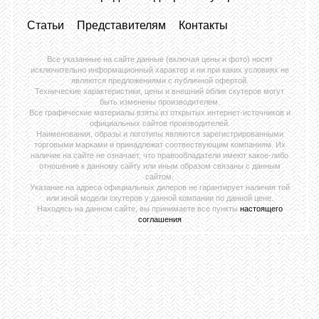
Статьи
Представителям
Контакты
Все указанные на сайте данные (включая цены и фото) носят
исключительно информационный характер и ни при каких условиях не
являются предложениями с публичной офертой.
Технические характеристики, цены и внешний облик скутеров могут
быть изменены производителем.
Все графические материалы взяты из открытых интернет-источников и
официальных сайтов производителей.
Наименования, образы и логотипы являются зарегистрированными
торговыми марками и принадлежат соотвествующим компаниям. Их
наличие на сайте не означает, что правообладатели имеют какое-либо
отношение к данному сайту или иным образом связаны с данным
сайтом.
Указание на адреса официальных дилеров не гарантирует наличия той
или иной модели скутеров у данной компании по данной цене.
Находясь на данном сайте, вы принимаете все пункты
настоящего
соглашения