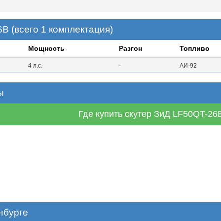
B (всего 1 комплектация)
Мощность
Разгон
Топливо
4 л.с.
-
АИ-92
ы
Где купить скутер ЗиД LF50QT-26
нбурге