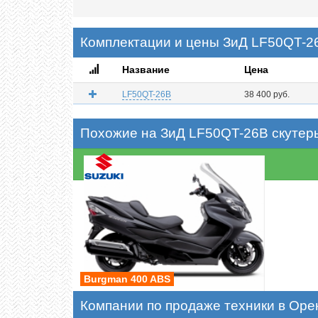
Комплектации и цены ЗиД LF50QT-26
Название
Цена
LF50QT-26B
38 400 руб.
Похожие на ЗиД LF50QT-26B скутер
Burgman 400 ABS
Компании по продаже техники в Оре