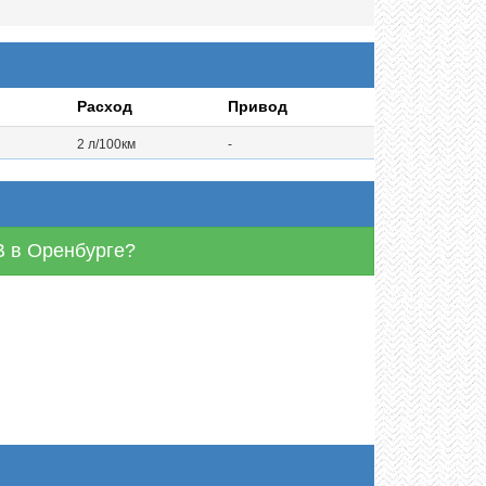
Расход
Привод
2 л/100км
-
B в Оренбурге?